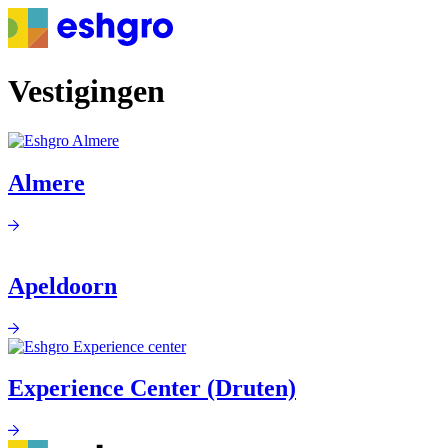
Overslaan
en
naar
de
Vestigingen
inhoud
gaan
Almere
Apeldoorn
Experience Center (Druten)