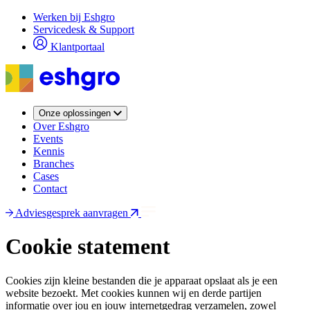
Overslaan
Werken bij Eshgro
en
Servicedesk & Support
naar
Klantportaal
de
inhoud
gaan
Onze oplossingen
Over Eshgro
Events
Kennis
Branches
Cases
Contact
Adviesgesprek aanvragen
Cookie statement
Cookies zijn kleine bestanden die je apparaat opslaat als je een
website bezoekt. Met cookies kunnen wij en derde partijen
informatie over jou en jouw internetgedrag verzamelen, zowel