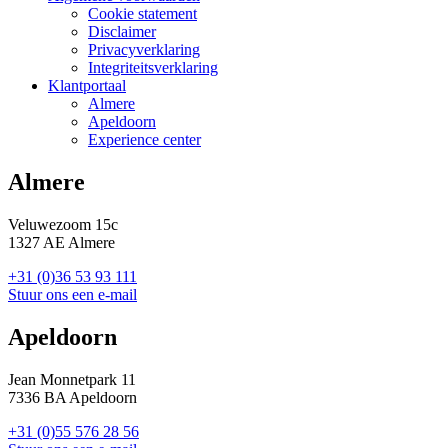
Cookie statement
Voet
Disclaimer
menu
Privacyverklaring
Integriteitsverklaring
Klantportaal
Almere
Apeldoorn
Experience center
Almere
Veluwezoom 15c
1327 AE Almere
+31 (0)36 53 93 111
Stuur ons een e-mail
Apeldoorn
Jean Monnetpark 11
7336 BA Apeldoorn
+31 (0)55 576 28 56