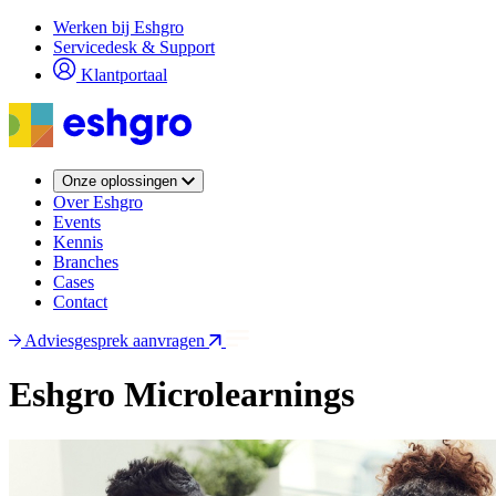
Overslaan
Werken bij Eshgro
en
Servicedesk & Support
naar
Klantportaal
de
inhoud
gaan
Onze oplossingen
Over Eshgro
Events
Kennis
Branches
Cases
Contact
Adviesgesprek aanvragen
Eshgro Microlearnings