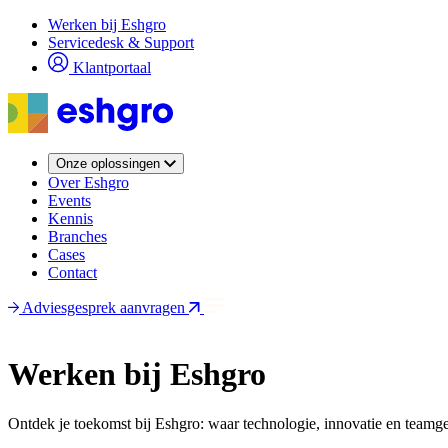
Overslaan
Werken bij Eshgro
en
Servicedesk & Support
naar
Klantportaal
de
inhoud
gaan
Onze oplossingen
Over Eshgro
Events
Kennis
Branches
Cases
Contact
Adviesgesprek aanvragen
Werken bij Eshgro
Ontdek je toekomst bij Eshgro: waar technologie, innovatie en team