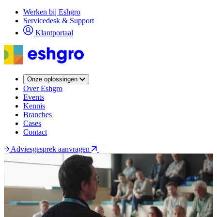
Overslaan
Werken bij Eshgro
en
Servicedesk & Support
naar
Klantportaal
de
inhoud
gaan
Onze oplossingen
Over Eshgro
Events
Kennis
Branches
Cases
Contact
Adviesgesprek aanvragen