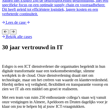
Samen met Eshgro zijn de bedrijfsprocessen gestroomlijnd, met een
specifieke focus op een optimale supply chain en voorraadbeheer.
Dit heeft geleid tot efficiëntere logistiek, lagere kosten en een
verbeterde continuïteit.
Lees de case
Bekijk alle cases
30 jaar vertrouwd in IT
Eshgro is een ICT dienstverlener die organisaties begeleidt in hun
digitale transformatie naar een toekomstbestendige, slimme
werkplek in de cloud. Onze dienstverlening draait niet om
technologie, maar om het creëren van waarde en klanttevredenheid.
Hierbij stellen wij veiligheid, flexibiliteit en transparantie voorop en
zien we IT als een middel om groei te realiseren.
Met een team van ruim 250 enthousiaste collega’s staan wij vanuit
onze vestigingen in Almere, Apeldoorn en Druten dagelijks voor je
klaar om jou te helpen bij al jouw ICT-vraagstukken.