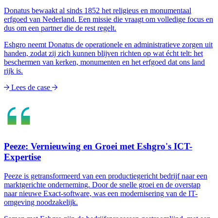
Donatus bewaakt al sinds 1852 het religieus en monumentaal
erfgoed van Nederland. Een missie die vraagt om volledige focus en
dus om een partner die de rest regelt.
Eshgro neemt Donatus de operationele en administratieve zorgen uit
handen, zodat zij zich kunnen blijven richten op wat écht telt: het
beschermen van kerken, monumenten en het erfgoed dat ons land
rijk is.
Lees de case
Peeze: Vernieuwing en Groei met Eshgro's ICT-
Expertise
Peeze is getransformeerd van een productiegericht bedrijf naar een
marktgerichte onderneming. Door de snelle groei en de overstap
naar nieuwe Exact-software, was een modernisering van de IT-
omgeving noodzakelijk.