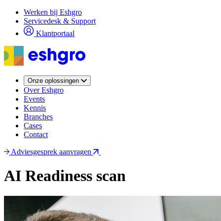
Overslaan
Werken bij Eshgro
en
Servicedesk & Support
naar
Klantportaal
de
inhoud
gaan
Onze oplossingen
Over Eshgro
Events
Kennis
Branches
Cases
Contact
Adviesgesprek aanvragen
AI Readiness scan