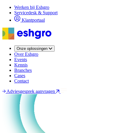
Overslaan
Werken bij Eshgro
en
Servicedesk & Support
naar
Klantportaal
de
inhoud
gaan
Onze oplossingen
Over Eshgro
Events
Kennis
Branches
Cases
Contact
Adviesgesprek aanvragen